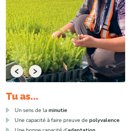
‹
›
Tu as...
Un sens de la
minutie
Une capacité à faire preuve de
polyvalence
Une bonne capacité d’
adaptation