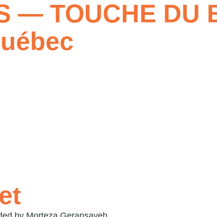
S
—
TOUCHE DU BO
Québec
et
ded by Morteza Geransayeh