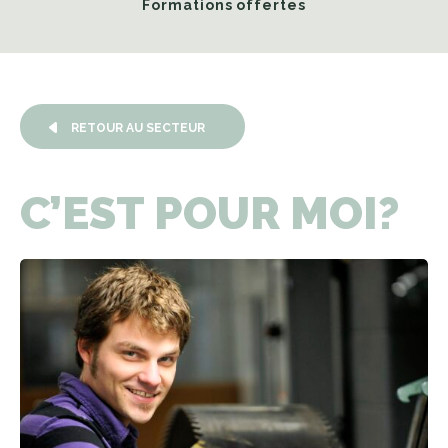
Formations offertes
RETOUR AU SECTEUR
C’EST
POUR
MOI?