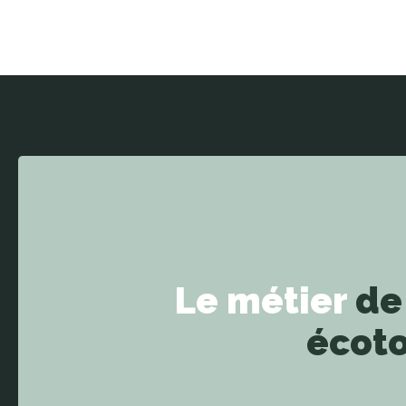
Le métier
de
écot