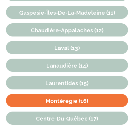
Gaspésie-Îles-De-La-Madeleine (11)
Chaudière-Appalaches (12)
Laval (13)
Lanaudière (14)
Laurentides (15)
Montérégie (16)
Centre-Du-Québec (17)