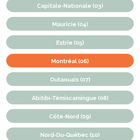
Capitale-Nationale (03)
Mauricie (04)
Estrie (05)
Montréal (06)
Outaouais (07)
Abitibi-Témiscamingue (08)
Côte-Nord (09)
Nord-Du-Québec (10)